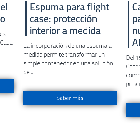
el
Espuma para flight
C
co
case: protección
p
interior a medida
n
les
A
 Cada
La incorporación de una espuma a
medida permite transformar un
Del 1
simple contenedor en una solución
Casem
de ...
como 
princi
Saber más